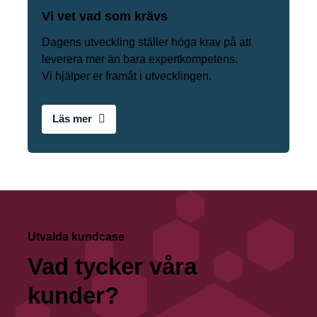
Vi vet vad som krävs
Dagens utveckling ställer höga krav på att
leverera mer än bara expertkompetens.
Vi hjälper er framåt i utvecklingen.
Läs mer
Utvalda kundcase
Vad tycker våra
kunder?