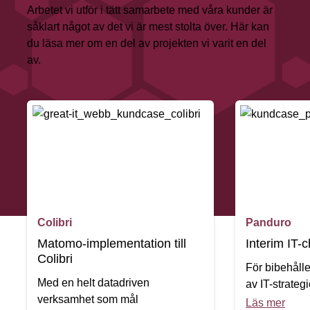
Arbetet vi utför i tätt samarbete med våra kunder är
såklart något av det vi är mest stolta över. Här kan
du läsa mer om en del av projekten vi varit en del
av.
Colibri
Panduro
Matomo-implementation till
Interim IT-c
Colibri
För bibehålle
Med en helt datadriven
av IT-strategi
verksamhet som mål
Läs mer