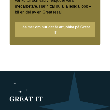
vår kultur och vad vi erbjuder våra
medarbetare. Här hittar du alla lediga jobb –
bli en del av en Great resa!
Läs mer om hur det är att jobba på Great
IT