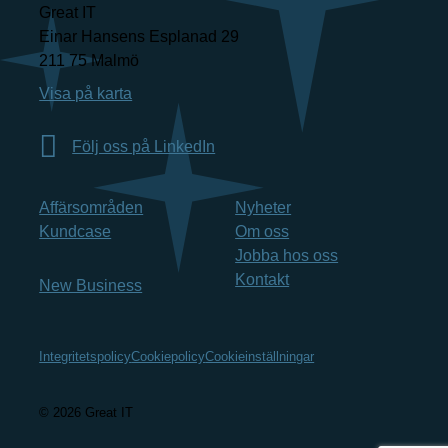
Great IT
Einar Hansens Esplanad 29
211 75 Malmö
Visa på karta
Följ oss på LinkedIn
Affärsområden
Nyheter
Kundcase
Om oss
Jobba hos oss
Kontakt
New Business
Integritetspolicy
Cookiepolicy
Cookieinställningar
© 2026 Great IT